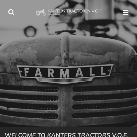
Ga
direct
naar
de
hoofdinhoud
WELCOME TO KANTERS TRACTORS V.O.F.