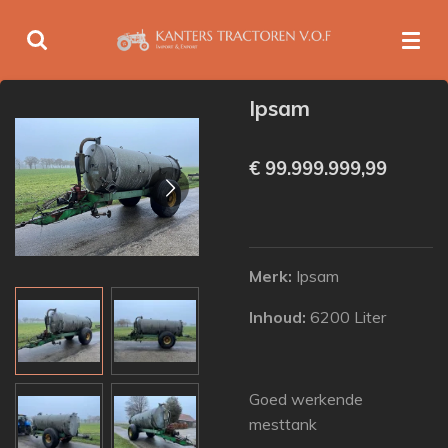
Ga
direct
naar
de
Ipsam
hoofdinhoud
€ 99.999.999,99
Merk:
Ipsam
Inhoud:
6200 Liter
Goed werkende
mesttank