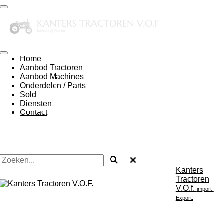
Ga
direct
naar
de
hoofdinhoud
Home
Aanbod Tractoren
Aanbod Machines
Onderdelen / Parts
Sold
Diensten
Contact
Kanters
Tractoren
V.O.f.
import-
Export.