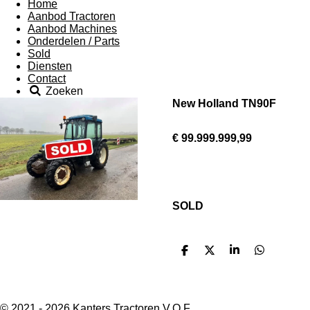
Home
Aanbod Tractoren
Aanbod Machines
Onderdelen / Parts
Sold
Diensten
Contact
Zoeken
New Holland TN90F
€ 99.999.999,99
SOLD
D
D
S
D
e
e
h
e
l
e
a
l
e
l
r
e
n
e
n
© 2021 - 2026 Kanters Tractoren V.O.F.