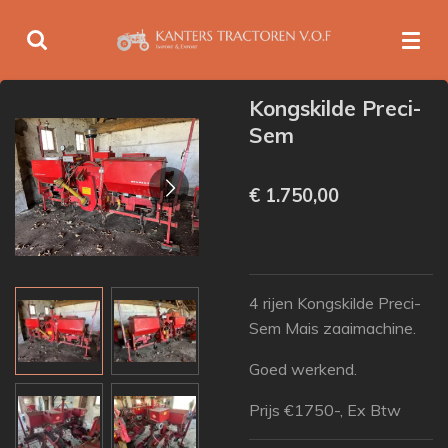
Ga
direct
naar
de
Kongskilde Preci-
hoofdinhoud
Sem
€ 1.750,00
4 rijen Kongskilde Preci-
Sem Mais zaaimachine.
Goed werkend.
Prijs €1750-, Ex Btw