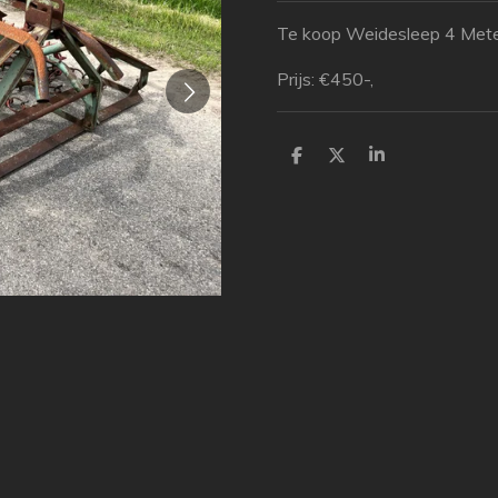
Te koop Weidesleep 4 Mete
Prijs: €450-,
D
D
S
e
e
h
l
e
a
e
l
r
n
e