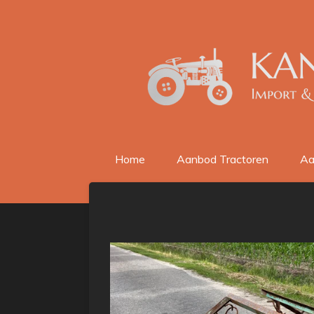
Ga
direct
naar
de
hoofdinhoud
Home
Aanbod Tractoren
Aa