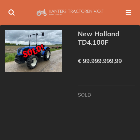
Ga
direct
naar
de
New Holland
hoofdinhoud
TD4.100F
€ 99.999.999,99
SOLD